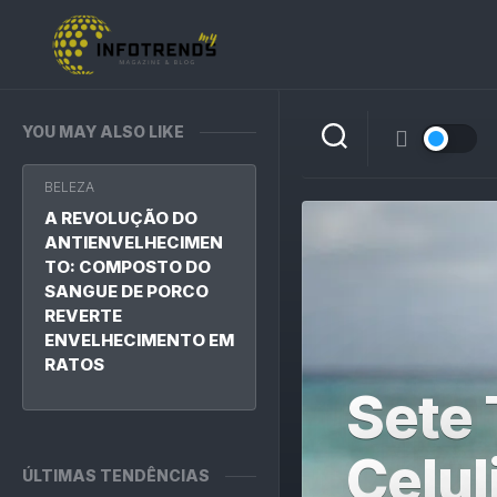
Skip
to
content
YOU MAY ALSO LIKE
BELEZA
A REVOLUÇÃO DO
ANTIENVELHECIMEN
TO: COMPOSTO DO
SANGUE DE PORCO
REVERTE
ENVELHECIMENTO EM
RATOS
Sete 
Celul
ÚLTIMAS TENDÊNCIAS