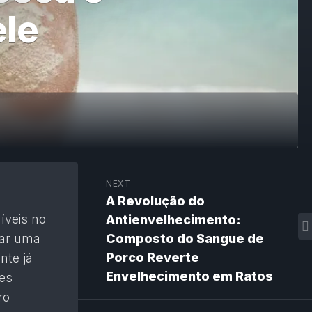
ele
NEXT
A Revolução do
íveis no
Antienvelhecimento:
çar uma
Composto do Sangue de
Porco Reverte
nte já
Envelhecimento em Ratos
zes
ro