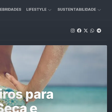
EBRIDADES
LIFESTYLE
SUSTENTABILIDADE
BELEZA
MODA
SUSTENTÁVEL
MODA
DICAS
SAÚDE
ABC
RECICLA
iros para
 Seca e