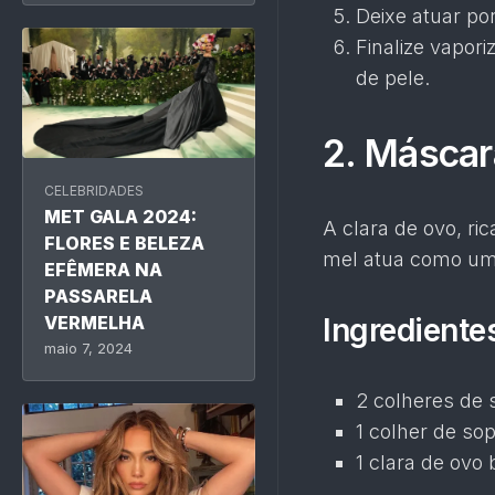
Deixe atuar po
Finalize vapor
de pele.
2. Máscar
CELEBRIDADES
MET GALA 2024:
A clara de ovo, ri
FLORES E BELEZA
mel atua como um a
EFÊMERA NA
PASSARELA
Ingrediente
VERMELHA
maio 7, 2024
2 colheres de 
1 colher de so
1 clara de ovo