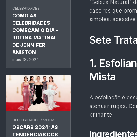
“Beleza Natural” 
CELEBRIDADES
caseiros que prom
COMO AS
simples, acessíve
CELEBRIDADES
COMEÇAM O DIA –
Sete Trat
ROTINA MATINAL
DE JENNIFER
ANISTON
maio 18, 2024
1. Esfolia
Mista
A esfoliação é ess
atenuar rugas. Co
brilhante.
CELEBRIDADES
/
MODA
OSCARS 2024: AS
Ingrediente
TENDÊNCIAS DOS