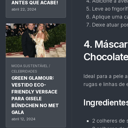
Adicione a avei
ANTES QUE ACABE!
Leve ao frigorí
abril 22, 2024
Aplique uma c
Deixe atuar po
4. Másca
Chocolat
MODA SUSTENTÁVEL
/
CELEBRIDADES
Ideal para a pele 
GREEN GLAMOUR:
rugas e linhas de 
VESTIDO ECO-
FRIENDLY VERSACE
PARA GISELE
Ingrediente
BÜNDCHEN NO MET
GALA
abril 12, 2024
2 colheres de 