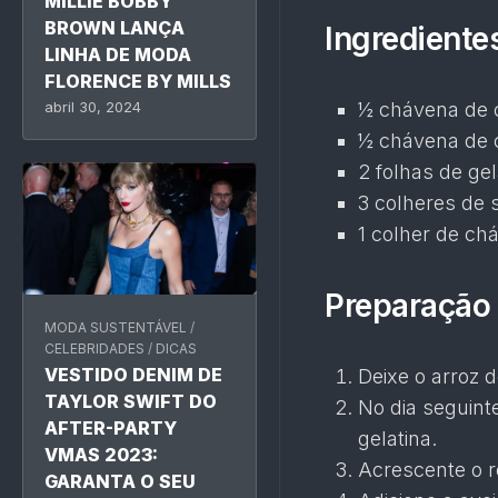
MILLIE BOBBY
BROWN LANÇA
Ingrediente
LINHA DE MODA
FLORENCE BY MILLS
½ chávena de 
abril 30, 2024
½ chávena de 
2 folhas de ge
3 colheres de 
1 colher de chá
Preparação 
MODA SUSTENTÁVEL
/
CELEBRIDADES
/
DICAS
VESTIDO DENIM DE
Deixe o arroz 
TAYLOR SWIFT DO
No dia seguint
AFTER-PARTY
gelatina.
VMAS 2023:
Acrescente o r
GARANTA O SEU