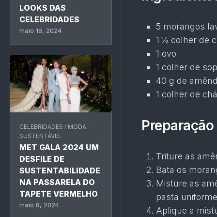
LOOKS DAS
CELEBRIDADES
5 morangos la
maio 18, 2024
1 ½ colher de 
1 ovo
1 colher de sop
40 g de amênd
1 colher de ch
Preparação 
CELEBRIDADES
/
MODA
SUSTENTÁVEL
MET GALA 2024 UM
Triture as amê
DESFILE DE
Bata os morang
SUSTENTABILIDADE
NA PASSARELA DO
Misture as am
TAPETE VERMELHO
pasta uniforme
maio 8, 2024
Aplique a mist