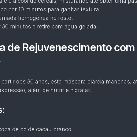
a e o álcool de cereais, misturando até obter uma pas
fico por 10 minutos para ganhar textura.
amada homogênea no rosto.
r 30 minutos e retire com água gelada.
ra de Rejuvenescimento com
e
a partir dos 30 anos, esta máscara clareia manchas, 
expressão, além de nutrir e hidratar.
s:
sopa de pó de cacau branco