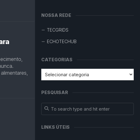
NOSSA REDE
TECGRIDS
ara
ECHOTECHUB
hecimento,
CATEGORIAS
nunca.
 alimentares,
PESQUISAR
LINKS ÚTEIS