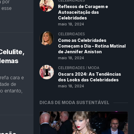
CELEBRIDADES
a por
Reflexos de Coragem e
r esse
Autoaceitação das
Celebridades
maio 18, 2024
CELEBRIDADES
Como as Celebridades
Começam o Dia – Rotina Matinal
elulite,
de Jennifer Aniston
maio 18, 2024
blemas
CELEBRIDADES
/
MODA
Oscars 2024: As Tendências
refa cara e
dos Looks das Celebridades
dade de
maio 18, 2024
o entanto,
DICAS DE MODA SUSTENTÁVEL