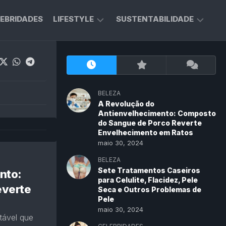
EBRIDADES
LIFESTYLE
SUSTENTABILIDADE
BELEZA
MODA
SUSTENTÁVEL
MODA
DICAS
SAÚDE
BELEZA
ABC
A Revolução do
RECICLA
Antienvelhecimento: Composto
do Sangue de Porco Reverte
Envelhecimento em Ratos
maio 30, 2024
BELEZA
Sete Tratamentos Caseiros
nto:
para Celulite, Flacidez, Pele
everte
Seca e Outros Problemas de
Pele
maio 30, 2024
tável que