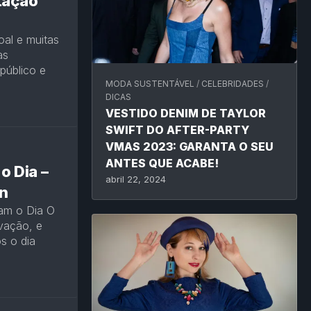
tação
al e muitas
as
público e
MODA SUSTENTÁVEL
/
CELEBRIDADES
/
DICAS
VESTIDO DENIM DE TAYLOR
SWIFT DO AFTER-PARTY
VMAS 2023: GARANTA O SEU
ANTES QUE ACABE!
 Dia –
abril 22, 2024
on
am o Dia O
vação, e
s o dia