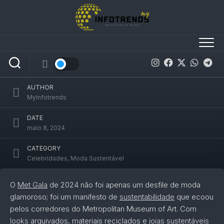
Skip
to
Met Gala 2024 Um Desfile de
content
Sustentabilidade na Passarela do Tapete
Vermelho
AUTHOR
MyInfotrends
DATE
maio 8, 2024
CATEGORY
Celebridades
,
Moda Sustentável
O
Met Gala
de 2024 não foi apenas um desfile de moda
glamoroso; foi um manifesto de
sustentabilidade
que ecoou
pelos corredores do Metropolitan Museum of Art. Com
looks
arquivados, materiais reciclados e
joias sustentáveis