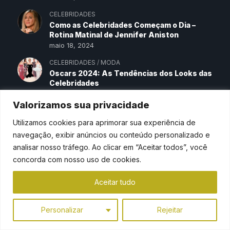
CELEBRIDADES
Como as Celebridades Começam o Dia –
Rotina Matinal de Jennifer Aniston
maio 18, 2024
CELEBRIDADES
/
MODA
Oscars 2024: As Tendências dos Looks das
Celebridades
maio 18, 2024
Valorizamos sua privacidade
DICAS DE MODA SUSTENTÁVEL
Utilizamos cookies para aprimorar sua experiência de
navegação, exibir anúncios ou conteúdo personalizado e
analisar nosso tráfego. Ao clicar em “Aceitar todos”, você
concorda com nosso uso de cookies.
Aceitar tudo
Personalizar
Rejeitar