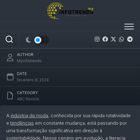
Skip
to
A Importância da Literacia Sustentável na
content
Moda: Capacitando Consumidores
Conscientes
AUTHOR
MyInfotrends
DATE
fevereiro 8, 2024
CATEGORY
ABC Recicla
A
indústria da moda
, conhecida por sua rápida rotatividade
e
tendências
em constante mudança, está passando por
uma transformação significativa em direção à
sustentabilidade
. Nesse cenário em evolução, a literacia