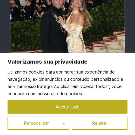
Valorizamos sua privacidade
MODA SUSTENTÁVEL
/
CELEBRIDADES
Utilizamos cookies para aprimorar sua experiência de
GREEN GLAMOUR: VESTIDO ECO-
navegação, exibir anúncios ou conteúdo personalizado e
FRIENDLY VERSACE PARA GISELE
analisar nosso tráfego. Ao clicar em “Aceitar todos”, você
BÜNDCHEN NO MET GALA
concorda com nosso uso de cookies.
abril 12, 2024
Aceitar tudo
Personalizar
Rejeitar